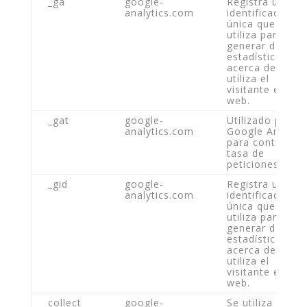
_ga
google-
Registra una
analytics.com
identificación
única que se
utiliza para
generar datos
estadísticos
acerca de cóm
utiliza el
visitante el siti
web.
_gat
google-
Utilizado por
analytics.com
Google Analytic
para controlar l
tasa de
peticiones.
_gid
google-
Registra una
analytics.com
identificación
única que se
utiliza para
generar datos
estadísticos
acerca de cóm
utiliza el
visitante el siti
web.
collect
google-
Se utiliza para