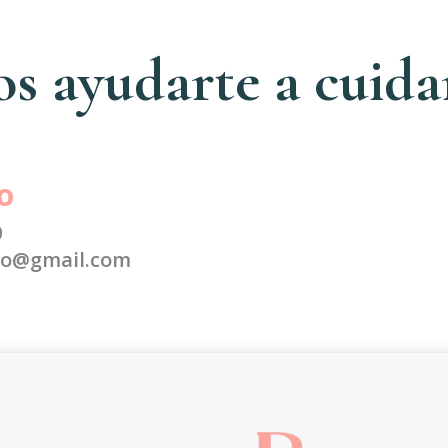
 ayudarte a cuidar
o
0
to@gmail.com