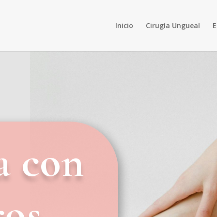
Inicio
Cirugía Ungueal
E
a con
ros