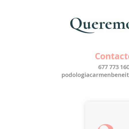
Queremos
Contact
677 773 16
podologiacarmenbenei