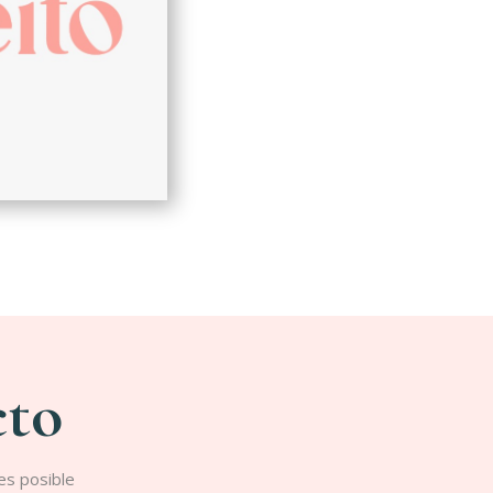
cto
es posible