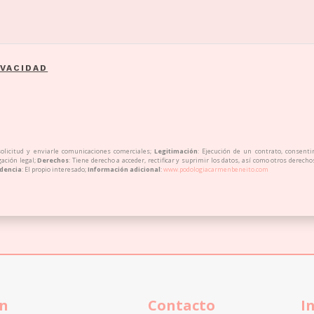
IVACIDAD
solicitud y enviarle comunicaciones comerciales;
Legitimación
: Ejecución de un contrato, consenti
gación legal;
Derechos
: Tiene derecho a acceder, rectificar y suprimir los datos, así como otros derech
dencia
: El propio interesado;
Información adicional
:
www.podologiacarmenbeneito.com
ón
Contacto
I