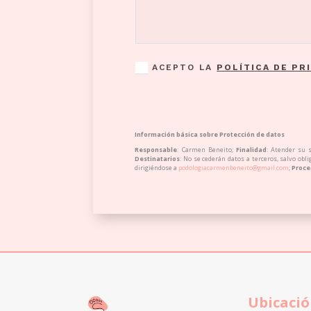
ACEPTO LA
POLÍTICA DE PR
Información básica sobre Protección de datos
Responsable
: Carmen Beneito;
Finalidad
: Atender su 
Destinatarios
: No se cederán datos a terceros, salvo obli
dirigiéndose a
podologiacarmenbeneito@gmail.com
;
Proce
Ubicaci